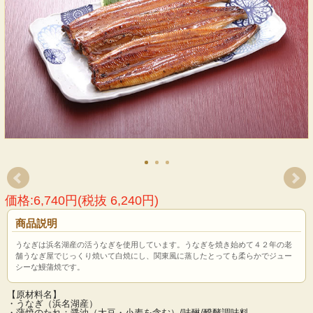
価格:6,740円(税抜 6,240円)
商品説明
うなぎは浜名湖産の活うなぎを使用しています。うなぎを焼き始めて４２年の老
舗うなぎ屋でじっくり焼いて白焼にし、関東風に蒸したとっても柔らかでジュー
シーな鰻蒲焼です。
【原材料名】
・うなぎ（浜名湖産）
・蒲焼のたれ：醤油（大豆・小麦を含む）/味醂/醗酵調味料