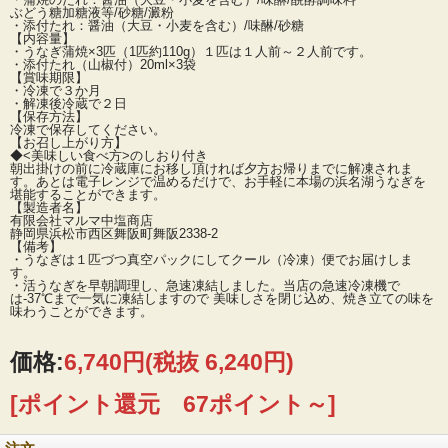
ぶどう糖加糖液等/砂糖/澱粉
・添付たれ：醤油（大豆・小麦を含む）/味醂/砂糖
【内容量】
・うなぎ蒲焼×3匹（1匹約110g）１匹は１人前～２人前です。
・添付たれ（山椒付）20ml×3袋
【賞味期限】
・冷凍で３か月
・解凍後冷蔵で２日
【保存方法】
冷凍で保存してください。
【お召し上がり方】
◆<美味しい食べ方>のしおり付き
朝出掛けの前に冷蔵庫にお移し頂ければ夕方お帰りまでに解凍されま
す。あとは電子レンジで温めるだけで、お手軽に本場の浜名湖うなぎを
堪能することができます。
【製造者名】
有限会社マルマ中塩商店
静岡県浜松市西区舞阪町舞阪2338-2
【備考】
・うなぎは１匹づつ真空パックにしてクール（冷凍）便でお届けしま
す。
・活うなぎを早朝調理し、急速凍結しました。当店の急速冷凍機で
は-37℃まで一気に凍結しますので 美味しさを閉じ込め、焼き立ての味を
味わうことができます。
価格:
6,740円
(税抜 6,240円)
[ポイント還元 67ポイント～]