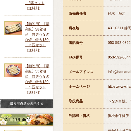
2匹セット
（送料別）
販売責任者
鈴木 順之
【贈答用】【最
所在地
431-0211 
高級】浜名湖
産 特選うなぎ
白焼 特大130g
電話番号
053-592-0862
３匹セット
（送料別）
FAX番号
053-592-0644
【贈答用】【最
高級】浜名湖
メールアドレス
info@hamana
産 特選うなぎ
白焼 特大130g
ホームページ
https://www.h
５匹セット
（送料別）
取扱商品
うなぎ白焼、
許認可・資格
浜松市保健所
商品は十分ご