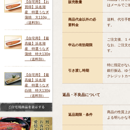
【自宅用】【お
販売数量
はメールでご
買得】浜名湖
産 特選うなぎ
蒲焼 大110g
商品代金以外の必
送料、代引手
（送料別）
要料金
す。
【自宅用】【最
ご注文後、１
高級】浜名湖
申込の有効期限
なお、ご注文
産 特選うなぎ
す。
蒲焼 特大130g
（送料別）
特に指定がな
引き渡し時期
銀行振込、ゆ
【自宅用】【最
クレジットカ
高級】浜名湖
産 特選うなぎ
白焼 特大130g
返品・不良品について
（送料別）
商品の性質上
返品期限・条件
よる明らかな