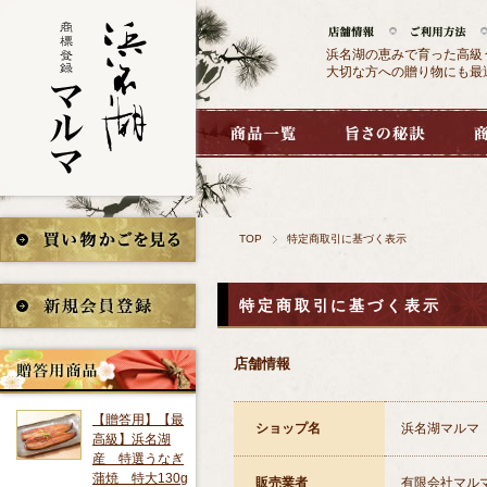
浜名湖の恵みで育った高級
大切な方への贈り物にも最
TOP
特定商取引に基づく表示
特定商取引に基づく表示
店舗情報
【贈答用】【最
ショップ名
浜名湖マルマ
高級】浜名湖
産 特選うなぎ
蒲焼 特大130g
販売業者
有限会社マル