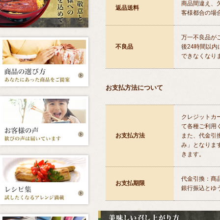
商品間違え、
返品送料
客様都合の場
万一不良品が
不良品
後24時間以
できなくなり
お支払方法について
クレジットカ
て各種ご利用
お支払方法
また、代金引
み」となりま
きます。
代金引換：商
お支払期限
銀行振込とゆ