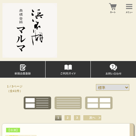
1 / 3ページ
（全41件）
1
2
3
次へ
【冷凍】