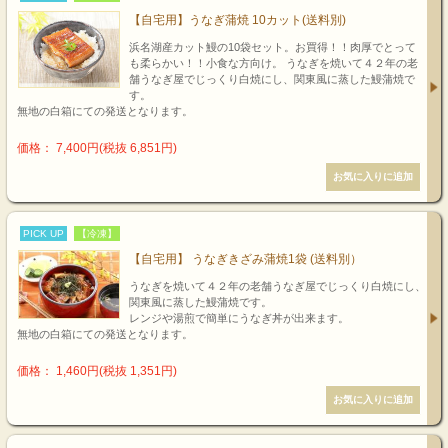
【自宅用】うなぎ蒲焼 10カット(送料別)
浜名湖産カット鰻の10袋セット。お買得！！肉厚でとって
も柔らかい！！小食な方向け。 うなぎを焼いて４２年の老
舗うなぎ屋でじっくり白焼にし、関東風に蒸した鰻蒲焼で
す。
無地の白箱にての発送となります。
価格： 7,400円(税抜 6,851円)
PICK UP
【冷凍】
【自宅用】 うなぎきざみ蒲焼1袋 (送料別）
うなぎを焼いて４２年の老舗うなぎ屋でじっくり白焼にし、
関東風に蒸した鰻蒲焼です。
レンジや湯煎で簡単にうなぎ丼が出来ます。
無地の白箱にての発送となります。
価格： 1,460円(税抜 1,351円)