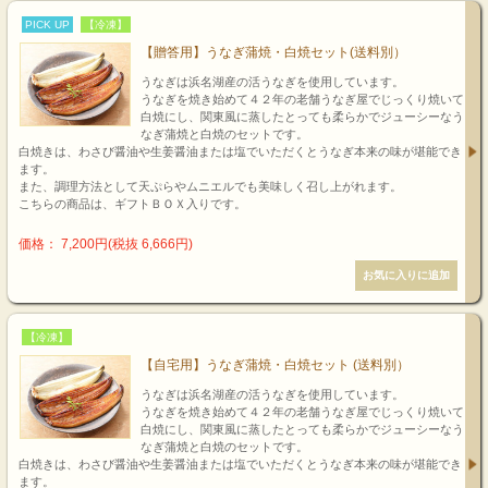
PICK UP
【冷凍】
【贈答用】うなぎ蒲焼・白焼セット(送料別）
うなぎは浜名湖産の活うなぎを使用しています。
うなぎを焼き始めて４２年の老舗うなぎ屋でじっくり焼いて
白焼にし、関東風に蒸したとっても柔らかでジューシーなう
なぎ蒲焼と白焼のセットです。
白焼きは、わさび醤油や生姜醤油または塩でいただくとうなぎ本来の味が堪能でき
ます。
また、調理方法として天ぷらやムニエルでも美味しく召し上がれます。
こちらの商品は、ギフトＢＯＸ入りです。
価格： 7,200円(税抜 6,666円)
【冷凍】
【自宅用】うなぎ蒲焼・白焼セット (送料別）
うなぎは浜名湖産の活うなぎを使用しています。
うなぎを焼き始めて４２年の老舗うなぎ屋でじっくり焼いて
白焼にし、関東風に蒸したとっても柔らかでジューシーなう
なぎ蒲焼と白焼のセットです。
白焼きは、わさび醤油や生姜醤油または塩でいただくとうなぎ本来の味が堪能でき
ます。