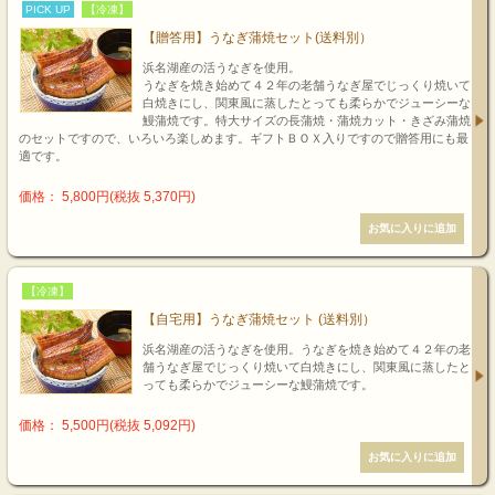
PICK UP
【冷凍】
【贈答用】うなぎ蒲焼セット(送料別）
浜名湖産の活うなぎを使用。
うなぎを焼き始めて４２年の老舗うなぎ屋でじっくり焼いて
白焼きにし、関東風に蒸したとっても柔らかでジューシーな
鰻蒲焼です。特大サイズの長蒲焼・蒲焼カット・きざみ蒲焼
のセットですので、いろいろ楽しめます。ギフトＢＯＸ入りですので贈答用にも最
適です。
価格： 5,800円(税抜 5,370円)
【冷凍】
【自宅用】うなぎ蒲焼セット (送料別）
浜名湖産の活うなぎを使用。うなぎを焼き始めて４２年の老
舗うなぎ屋でじっくり焼いて白焼きにし、関東風に蒸したと
っても柔らかでジューシーな鰻蒲焼です。
価格： 5,500円(税抜 5,092円)